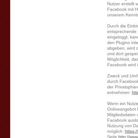
Nutzer erstellt
Facebook mit Hi
unserem Kenntn
Durch die Einbi
entsprechende S
eingeloggt, ka
den Plugins int
abgeben, wird d
und dort gespei
Möglichkeit, da
Facebook wird i
Zweck und Umfa
durch Facebook
der Privatsphä
entnehmen:
ht
Wenn ein Nutze
Onlineangebot 
Mitgliedsdaten 
Facebook auslo
Nutzung von Da
möglich:
https:
Seite
http://ww