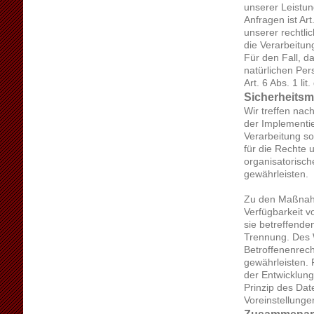
unserer Leistu
Anfragen ist Ar
unserer rechtli
die Verarbeitun
Für den Fall, d
natürlichen Pe
Art. 6 Abs. 1 l
Sicherheits
Wir treffen na
der Implementi
Verarbeitung so
für die Rechte 
organisatorisc
gewährleisten.
Zu den Maßnahme
Verfügbarkeit 
sie betreffende
Trennung. Des 
Betroffenenrec
gewährleisten. 
der Entwicklun
Prinzip des Da
Voreinstellunge
Zusammenarbe