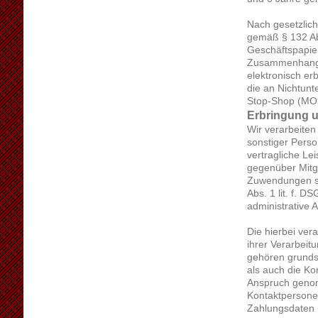
Nach gesetzlich
gemäß § 132 Ab
Geschäftspapier
Zusammenhang m
elektronisch e
die an Nichtunt
Stop-Shop (MO
Erbringung 
Wir verarbeiten
sonstiger Perso
vertragliche Le
gegenüber Mitg
Zuwendungen sin
Abs. 1 lit. f. 
administrative 
Die hierbei ver
ihrer Verarbei
gehören grunds
als auch die Kon
Anspruch genom
Kontaktpersonen
Zahlungsdaten (