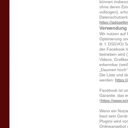
können insbeso
ohne deren Einw
vollzogen), er
Datenschutzerk
https://adssett
Verwendung 
Wir nutzen auf 
Optimierung und
lit. f. DSGVO) 
der Facebook Ir
betrieben wird 
Videos, Grafike
erkennbar (weiß
„Daumen hoch“-
Die Liste und 
werden:
https:
Facebook ist un
Garantie, das 
(
https://www.p
Wenn ein Nutzer
baut sein Gerät
Plugins wird vo
Onlineangebot 