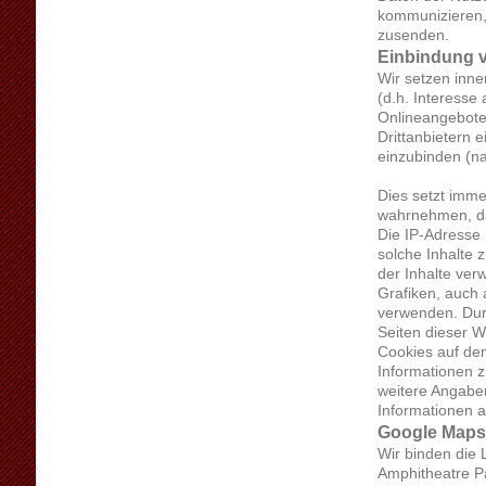
kommunizieren,
zusenden.
Einbindung v
Wir setzen inn
(d.h. Interesse
Onlineangebotes
Drittanbietern 
einzubinden (nac
Dies setzt imme
wahrnehmen, da
Die IP-Adresse 
solche Inhalte 
der Inhalte ver
Grafiken, auch 
verwenden. Dur
Seiten dieser 
Cookies auf de
Informationen 
weitere Angabe
Informationen 
Google Map
Wir binden die
Amphitheatre P