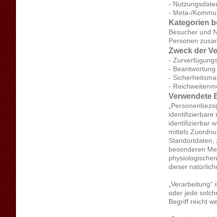
- Nutzungsdaten
- Meta-/Kommuni
Kategorien b
Besucher und N
Personen zusam
Zweck der Ve
- Zurverfügungs
- Beantwortung
- Sicherheits
- Reichweitenm
Verwendete B
„Personenbezoge
identifizierbar
identifizierbar 
mittels Zuordn
Standortdaten,
besonderen Merk
physiologischen,
dieser natürlic
„Verarbeitung“ 
oder jede solc
Begriff reicht 