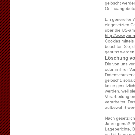
gelöscht werde
Onlineangebote
Ein genereller
eingesetzten Co
über die US-am
http://www.your
Cookies mittels
beachten Sie, d
genutzt werden
Löschung vo
Die von uns ve
oder in ihrer V
Datenschutzerk
gelöscht, sobal
keine gesetzlic
werden, weil si
Verarbeitung ei
verarbeitet. Da
aufbewahrt we
Nach gesetzlich
Jahre gemäß §§
Lageberichte, B
und 6 Jahre gem