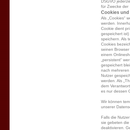
DSGVO jederzei
für Zwecke der 
Cookies und 
Als „Cookies“ w
werden. Innerh
Cookie dient p
gespeichert is
speichern. Als 
Cookies bezeich
seinen Browser 
einem Onlinesh
„persistent“ w
gespeichert ble
nach mehreren 
Nutzer gespeic
werden. Als „Th
dem Verantwortl
es nur dessen C
Wir können tem
unserer Datens
Falls die Nutze
sie gebeten die
deaktivieren. 