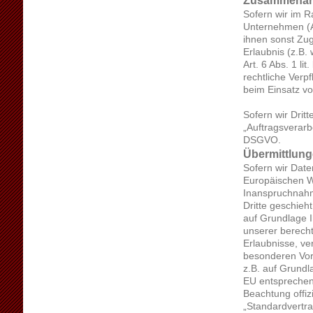
Sofern wir im 
Unternehmen (Au
ihnen sonst Zug
Erlaubnis (z.B.
Art. 6 Abs. 1 li
rechtliche Verp
beim Einsatz vo
Sofern wir Drit
„Auftragsverarb
DSGVO.
Übermittlunge
Sofern wir Date
Europäischen W
Inanspruchnahm
Dritte geschieht
auf Grundlage I
unserer berecht
Erlaubnisse, ve
besonderen Vora
z.B. auf Grundl
EU entsprechend
Beachtung offiz
„Standardvertra