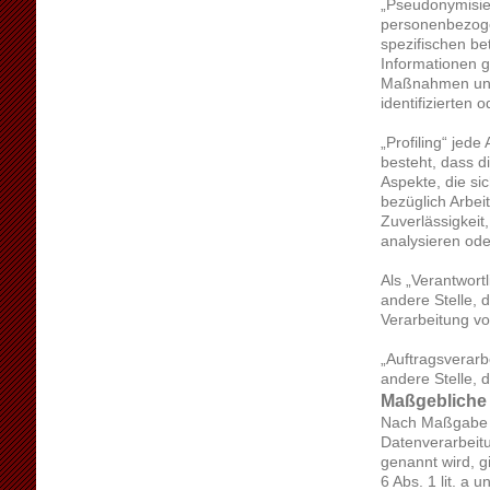
„Pseudonymisie
personenbezoge
spezifischen be
Informationen 
Maßnahmen unte
identifizierten
„Profiling“ jed
besteht, dass 
Aspekte, die si
bezüglich Arbei
Zuverlässigkeit
analysieren od
Als „Verantwortl
andere Stelle, 
Verarbeitung v
„Auftragsverarb
andere Stelle, 
Maßgebliche
Nach Maßgabe d
Datenverarbeitu
genannt wird, g
6 Abs. 1 lit. a